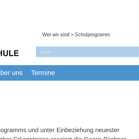
Wer wir sind
>
Schulprogramm
ber uns
Termine
er Busch
rogramms und unter Einbeziehung neuester