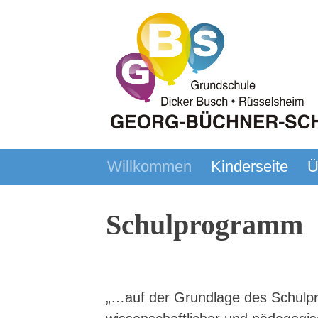
Skip
to
content
Willkommen
Kinderseite
Ü
Georg-Büchner-Schule
Grundschule – Rüsselsheim – Dick
Schulprogramm
„…auf der Grundlage des Schulp